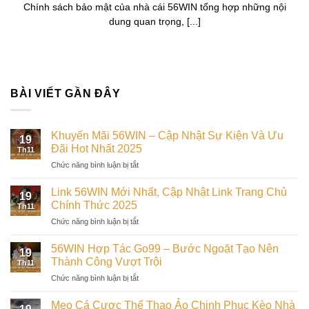
Chính sách bảo mật của nhà cái 56WIN tổng hợp những nội
dung quan trọng, [...]
BÀI VIẾT GẦN ĐÂY
Khuyến Mãi 56WIN – Cập Nhật Sự Kiện Và Ưu
19
Đãi Hot Nhất 2025
Th11
Chức năng bình luận bị tắt
ở
Khuyến
Mãi
Link 56WIN Mới Nhất, Cập Nhật Link Trang Chủ
19
56WIN
Chính Thức 2025
Th11
–
Chức năng bình luận bị tắt
ở
Cập
Link
Nhật
56WIN
56WIN Hợp Tác Go99 – Bước Ngoặt Tạo Nên
Sự
19
Mới
Kiện
Thành Công Vượt Trội
Th11
Nhất,
Và
Chức năng bình luận bị tắt
ở
Cập
Ưu
56WIN
Nhật
Đãi
Hợp
Mẹo Cá Cược Thể Thao Ảo Chinh Phục Kèo Nhà
Link
Hot