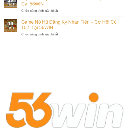
19
Tác
Trang
Cái 56WIN
Nhất
Th11
Go99
Chủ
2025
Chức năng bình luận bị tắt
ở
–
Chính
Mẹo
Bước
Thức
Cá
Game Nổ Hũ Đăng Ký Nhận Tiền – Cơ Hội Có
Ngoặt
2025
19
Cược
Tạo
102 Tại 56WIN
Th11
Thể
Nên
Chức năng bình luận bị tắt
ở
Thao
Thành
Game
Ảo
Công
Nổ
Chinh
Vượt
Hũ
Phục
Trội
Đăng
Kèo
Ký
Nhà
Nhận
Cái
Tiền
56WIN
–
Cơ
Hội
Có
102
Tại
56WIN