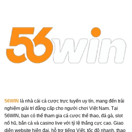
Tiền
56WIN
–
Cơ
Hội
Có
102
Tại
56WIN
56WIN
là nhà cái cá cược trực tuyến uy tín, mang đến trải
nghiệm giải trí đẳng cấp cho người chơi Việt Nam. Tại
56WIN, bạn có thể tham gia cá cược thể thao, đá gà, slot
nổ hũ, bắn cá và casino live với tỷ lệ thắng cực cao. Giao
diện website hiện đại, hỗ trợ tiếng Việt, tốc độ nhanh, thao