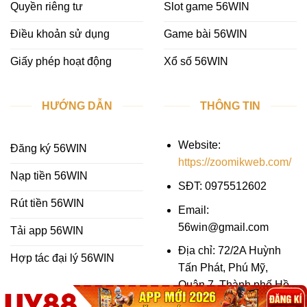
Quyền riêng tư
Slot game 56WIN
Điều khoản sử dụng
Game bài 56WIN
Giấy phép hoạt động
Xổ số 56WIN
HƯỚNG DẪN
THÔNG TIN
Website:
Đăng ký 56WIN
https://zoomikweb.com/
Nạp tiền 56WIN
SĐT: 0975512602
Rút tiền 56WIN
Email:
56win@gmail.com
Tải app 56WIN
Địa chỉ: 72/2A Huỳnh
Hợp tác đại lý 56WIN
Tấn Phát, Phú Mỹ,
Quận 7, Thành phố Hồ
Chí Minh, Việt Nam