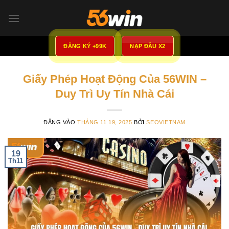
Bỏ
qua
nội
dung
ĐĂNG KÝ +99K
NẠP ĐẦU X2
Giấy Phép Hoạt Động Của 56WIN –
Duy Trì Uy Tín Nhà Cái
ĐĂNG VÀO
THÁNG 11 19, 2025
BỞI
SEOVIETNAM
19
Th11