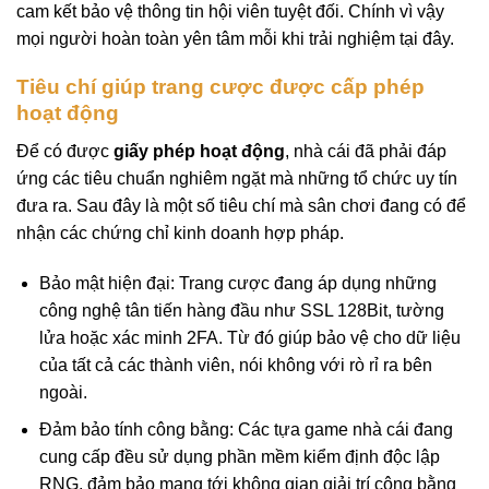
cam kết bảo vệ thông tin hội viên tuyệt đối. Chính vì vậy
mọi người hoàn toàn yên tâm mỗi khi trải nghiệm tại đây.
Tiêu chí giúp trang cược được cấp phép
hoạt động
Để có được
giấy phép hoạt động
, nhà cái đã phải đáp
ứng các tiêu chuẩn nghiêm ngặt mà những tổ chức uy tín
đưa ra. Sau đây là một số tiêu chí mà sân chơi đang có để
nhận các chứng chỉ kinh doanh hợp pháp.
Bảo mật hiện đại: Trang cược đang áp dụng những
công nghệ tân tiến hàng đầu như SSL 128Bit, tường
lửa hoặc xác minh 2FA. Từ đó giúp bảo vệ cho dữ liệu
của tất cả các thành viên, nói không với rò rỉ ra bên
ngoài.
Đảm bảo tính công bằng: Các tựa game nhà cái đang
cung cấp đều sử dụng phần mềm kiểm định độc lập
RNG, đảm bảo mang tới không gian giải trí công bằng