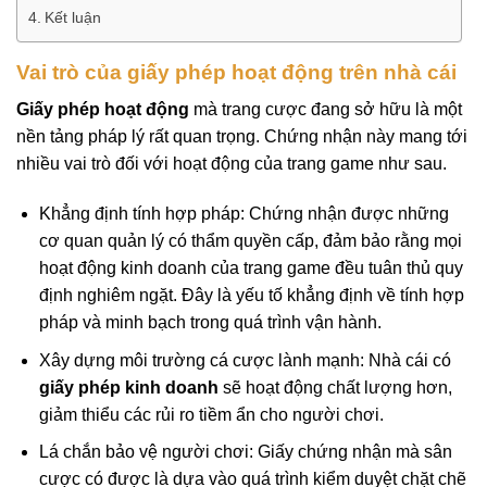
Kết luận
Vai trò của giấy phép hoạt động trên nhà cái
Giấy phép hoạt động
mà trang cược đang sở hữu là một
nền tảng pháp lý rất quan trọng. Chứng nhận này mang tới
nhiều vai trò đối với hoạt động của trang game như sau.
Khẳng định tính hợp pháp: Chứng nhận được những
cơ quan quản lý có thẩm quyền cấp, đảm bảo rằng mọi
hoạt động kinh doanh của trang game đều tuân thủ quy
định nghiêm ngặt. Đây là yếu tố khẳng định về tính hợp
pháp và minh bạch trong quá trình vận hành.
Xây dựng môi trường cá cược lành mạnh: Nhà cái có
giấy phép kinh doanh
sẽ hoạt động chất lượng hơn,
giảm thiểu các rủi ro tiềm ẩn cho người chơi.
Lá chắn bảo vệ người chơi: Giấy chứng nhận mà sân
cược có được là dựa vào quá trình kiểm duyệt chặt chẽ