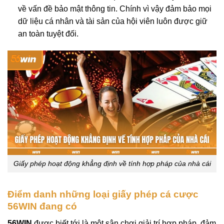
về vấn đề bảo mật thông tin. Chính vì vậy đảm bảo mọi
dữ liệu cá nhân và tài sản của hội viên luôn được giữ
an toàn tuyệt đối.
Giấy phép hoạt động khẳng định về tính hợp pháp của nhà cái
Điểm danh những loại giấy phép cá cược
56WIN đang có
56WIN
được biết tới là một sân chơi giải trí hợp pháp, đảm