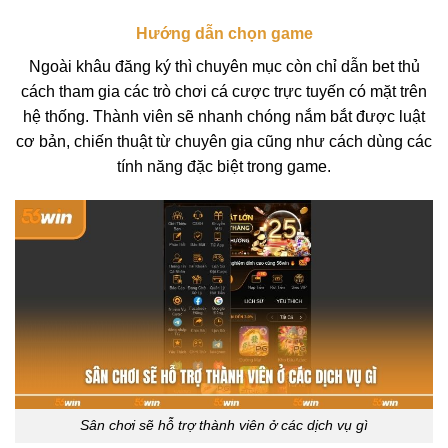
Hướng dẫn chọn game
Ngoài khâu đăng ký thì chuyên mục còn chỉ dẫn bet thủ
cách tham gia các trò chơi cá cược trực tuyến có mặt trên
hệ thống. Thành viên sẽ nhanh chóng nắm bắt được luật
cơ bản, chiến thuật từ chuyên gia cũng như cách dùng các
tính năng đặc biệt trong game.
Sân chơi sẽ hỗ trợ thành viên ở các dịch vụ gì