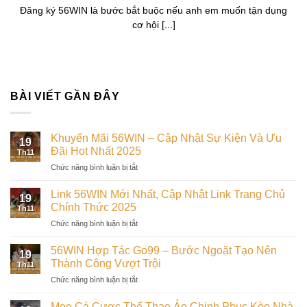
Đăng ký 56WIN là bước bắt buộc nếu anh em muốn tận dụng
cơ hội [...]
BÀI VIẾT GẦN ĐÂY
Khuyến Mãi 56WIN – Cập Nhật Sự Kiện Và Ưu
19
Đãi Hot Nhất 2025
Th11
Chức năng bình luận bị tắt
ở
Khuyến
Mãi
Link 56WIN Mới Nhất, Cập Nhật Link Trang Chủ
19
56WIN
Chính Thức 2025
Th11
–
Chức năng bình luận bị tắt
ở
Cập
Link
Nhật
56WIN
56WIN Hợp Tác Go99 – Bước Ngoặt Tạo Nên
Sự
19
Mới
Kiện
Thành Công Vượt Trội
Th11
Nhất,
Và
Chức năng bình luận bị tắt
ở
Cập
Ưu
56WIN
Nhật
Đãi
Hợp
Mẹo Cá Cược Thể Thao Ảo Chinh Phục Kèo Nhà
Link