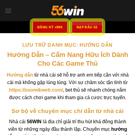
Bỏ
qua
nội
dung
ĐĂNG KÝ +99K
NẠP ĐẦU X2
LƯU TRỮ DANH MỤC:
HƯỚNG DẪN
Hướng Dẫn – Cẩm Nang Hữu Ích Dành
Cho Các Game Thủ
Hướng dẫn
từ nhà cái sẽ hỗ trợ anh em tiếp cận với nhà
cái mà không gặp lúng túng. Với sự chăm sóc tận tình từ
https://zoomikweb.com/
, bet thủ sẽ nhanh chóng nắm
được cách chơi game khi tham gia cá cược trực tuyến.
Sơ bộ về chuyên mục chỉ dẫn từ nhà cái
Nhà cái
56WIN
là địa chỉ giải trí thu hút khá đông thành
viên từ những ngày đầu thành lập. Chuyên mục
hướng