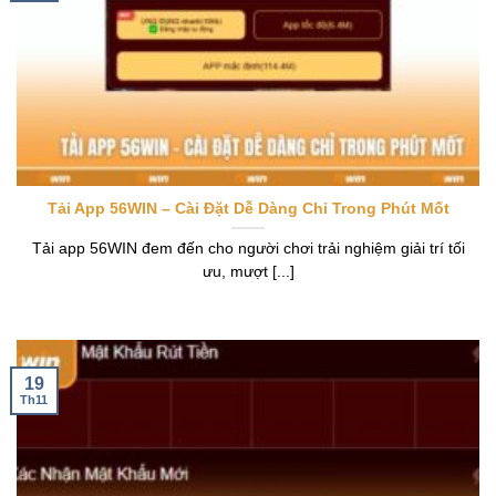
Tải App 56WIN – Cài Đặt Dễ Dàng Chỉ Trong Phút Mốt
Tải app 56WIN đem đến cho người chơi trải nghiệm giải trí tối
ưu, mượt [...]
19
Th11