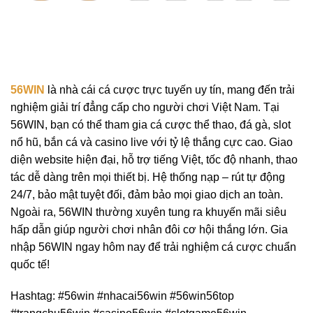
56WIN
là nhà cái cá cược trực tuyến uy tín, mang đến trải
nghiệm giải trí đẳng cấp cho người chơi Việt Nam. Tại
56WIN, bạn có thể tham gia cá cược thể thao, đá gà, slot
nổ hũ, bắn cá và casino live với tỷ lệ thắng cực cao. Giao
diện website hiện đại, hỗ trợ tiếng Việt, tốc độ nhanh, thao
tác dễ dàng trên mọi thiết bị. Hệ thống nạp – rút tự động
24/7, bảo mật tuyệt đối, đảm bảo mọi giao dịch an toàn.
Ngoài ra, 56WIN thường xuyên tung ra khuyến mãi siêu
hấp dẫn giúp người chơi nhân đôi cơ hội thắng lớn. Gia
nhập 56WIN ngay hôm nay để trải nghiệm cá cược chuẩn
quốc tế!
Hashtag: #56win #nhacai56win #56win56top