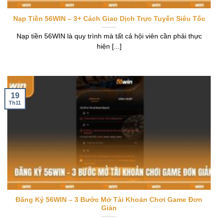
Nạp Tiền 56WIN – 3+ Cách Giao Dịch Trực Tuyến Siêu Tốc
Nạp tiền 56WIN là quy trình mà tất cả hội viên cần phải thực
hiện [...]
19
Th11
Đăng Ký 56WIN – 3 Bước Mở Tài Khoản Chơi Game Đơn
Giản