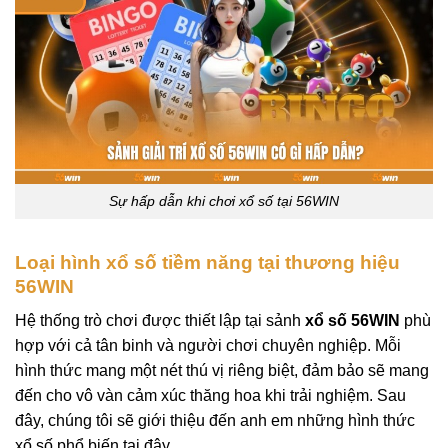
Sự hấp dẫn khi chơi xổ số tại 56WIN
Loại hình xổ số tiềm năng tại thương hiệu
56WIN
Hệ thống trò chơi được thiết lập tại sảnh
xổ số 56WIN
phù
hợp với cả tân binh và người chơi chuyên nghiệp. Mỗi
hình thức mang một nét thú vị riêng biệt, đảm bảo sẽ mang
đến cho vô vàn cảm xúc thăng hoa khi trải nghiệm. Sau
đây, chúng tôi sẽ giới thiệu đến anh em những hình thức
xổ số phổ biến tại đây.