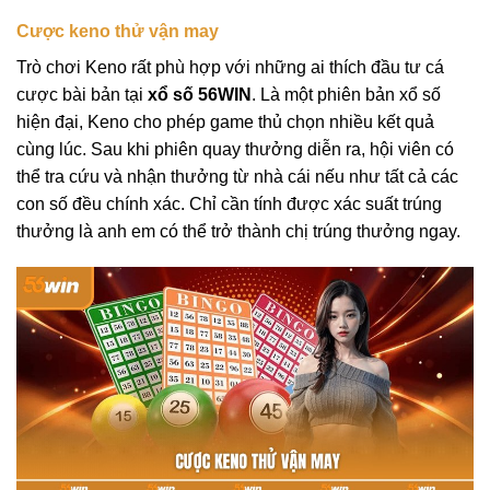
Cược keno thử vận may
Trò chơi Keno rất phù hợp với những ai thích đầu tư cá
cược bài bản tại
xổ số 56WIN
. Là một phiên bản xổ số
hiện đại, Keno cho phép game thủ chọn nhiều kết quả
cùng lúc. Sau khi phiên quay thưởng diễn ra, hội viên có
thể tra cứu và nhận thưởng từ nhà cái nếu như tất cả các
con số đều chính xác. Chỉ cần tính được xác suất trúng
thưởng là anh em có thể trở thành chị trúng thưởng ngay.