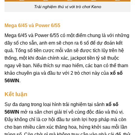
Trải nghiệm thú vị với trò chơi Keno
Mega 6/45 và Power 6/55
Mega 6/45 và Power 6/55 có một điểm chung là với những
dãy số cho sẵn, anh em sẽ chọn ra 6 số để dự đoán kết
quả. Tổng số tiền cược mỗi vãn sẽ được tích lũy trên hệ
thống, một khi đoán chính xác, jackpot tiền tỷ sẽ thuộc
ngay về bạn. Nếu thích sự mạo hiểm, các bạn có thể tham
khảo chuyên gia và đầu tư với 2 trò chơi này của
xổ số
56WIN
.
Kết luận
Sự đa dạng trong loại hình trải nghiệm tại sảnh
xổ số
56WIN
mở ra sân chơi giải trí vô cùng độc đáo và thú vị.
Đây không chỉ là cơ hội đầu tư sinh lợi hợp pháp mà còn
cho bạn nhiều cảm xúc thăng hoa, hứng khởi sau mỗi lần
trúng số. Còn chờ gì mà không truy cập vào nhà cái để thử