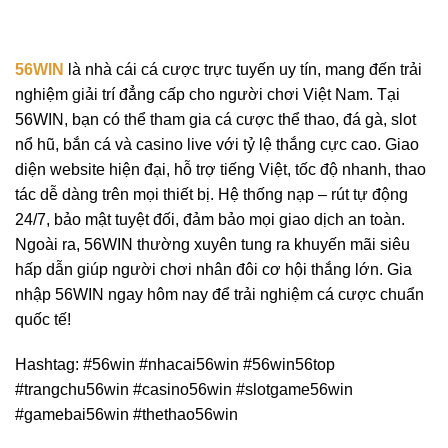
56WIN
là nhà cái cá cược trực tuyến uy tín, mang đến trải
nghiệm giải trí đẳng cấp cho người chơi Việt Nam. Tại
56WIN, bạn có thể tham gia cá cược thể thao, đá gà, slot
nổ hũ, bắn cá và casino live với tỷ lệ thắng cực cao. Giao
diện website hiện đại, hỗ trợ tiếng Việt, tốc độ nhanh, thao
tác dễ dàng trên mọi thiết bị. Hệ thống nạp – rút tự động
24/7, bảo mật tuyệt đối, đảm bảo mọi giao dịch an toàn.
Ngoài ra, 56WIN thường xuyên tung ra khuyến mãi siêu
hấp dẫn giúp người chơi nhân đôi cơ hội thắng lớn. Gia
nhập 56WIN ngay hôm nay để trải nghiệm cá cược chuẩn
quốc tế!
Hashtag: #56win #nhacai56win #56win56top
#trangchu56win #casino56win #slotgame56win
#gamebai56win #thethao56win