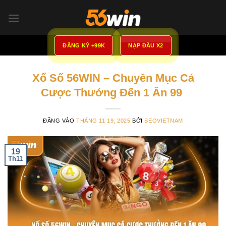
Bỏ
qua
nội
dung
ĐĂNG KÝ +99K
NẠP ĐẦU X2
Xổ Số 56WIN – Chuyên Mục Cá
Cược Thưởng Đến 1 Ăn 99
ĐĂNG VÀO
THÁNG 11 19, 2025
BỞI
SEOVIETNAM
19
Th11