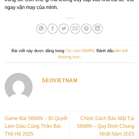
ngay vận may của mình.
Bài viết này được đăng trong
Trò chơi 56WIN
. Đánh dấu
liên kết
thường trực
.
SEOVIETNAM
Game Bài 56WIN – Bí Quyết
Chính Sách Bảo Mật Tại
Làm Giàu Cùng Thần Bài
56WIN – Quy Định Chung
Thế Hệ 2025
Nhất Năm 2025