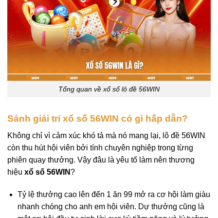
Tổng quan về xổ số lô đề 56WIN
Sảnh giải trí xổ số 56WIN có gì hấp dẫn?
Không chỉ vì cảm xúc khó tả mà nó mang lại, lô đề 56WIN
còn thu hút hội viên bởi tính chuyên nghiệp trong từng
phiên quay thưởng. Vậy đâu là yêu tố làm nên thương
hiệu
xổ số 56WIN
?
Tỷ lệ thưởng cao lên đến 1 ăn 99 mở ra cơ hội làm giàu
nhanh chóng cho anh em hội viên. Dự thưởng cũng là