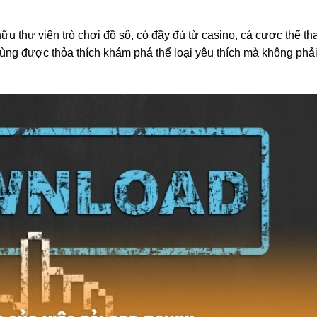
ữu thư viện trò chơi đồ sộ, có đầy đủ từ casino, cá cược thể th
ùng được thỏa thích khám phá thể loại yêu thích mà không phải