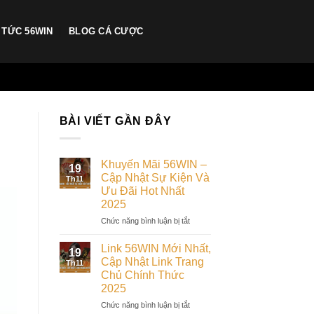
 TỨC 56WIN
BLOG CÁ CƯỢC
BÀI VIẾT GẦN ĐÂY
Khuyến Mãi 56WIN –
19
Cập Nhật Sự Kiện Và
Th11
Ưu Đãi Hot Nhất
2025
Chức năng bình luận bị tắt
ở
Khuyến
Mãi
Link 56WIN Mới Nhất,
19
56WIN
Cập Nhật Link Trang
Th11
–
Chủ Chính Thức
Cập
2025
Nhật
Sự
Chức năng bình luận bị tắt
ở