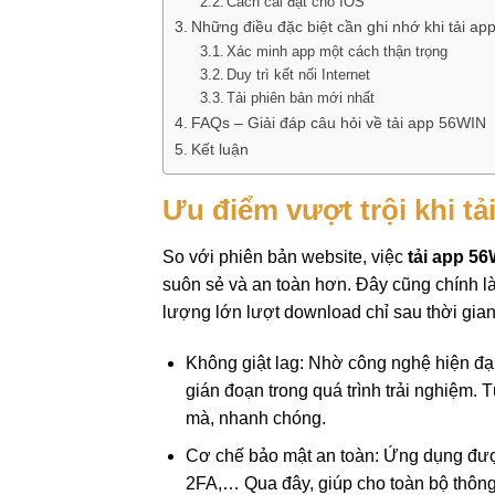
Cách cài đặt cho IOS
Những điều đặc biệt cần ghi nhớ khi tải a
Xác minh app một cách thận trọng
Duy trì kết nối Internet
Tải phiên bản mới nhất
FAQs – Giải đáp câu hỏi về tải app 56WIN
Kết luận
Ưu điểm vượt trội khi t
So với phiên bản website, việc
tải app 5
suôn sẻ và an toàn hơn. Đây cũng chính là
lượng lớn lượt download chỉ sau thời gian
Không giật lag: Nhờ công nghệ hiện đại 
gián đoạn trong quá trình trải nghiệm.
mà, nhanh chóng.
Cơ chế bảo mật an toàn: Ứng dụng được
2FA,… Qua đây, giúp cho toàn bộ thông