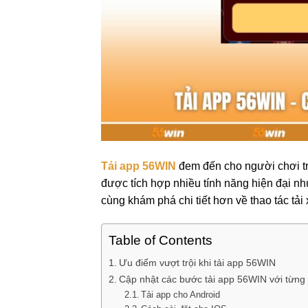
Tải app 56WIN
đem đến cho người chơi trả
được tích hợp nhiều tính năng hiện đại n
cùng khám phá chi tiết hơn về thao tác tả
Table of Contents
Ưu điểm vượt trội khi tải app 56WIN
Cập nhật các bước tải app 56WIN với từng
Tải app cho Android