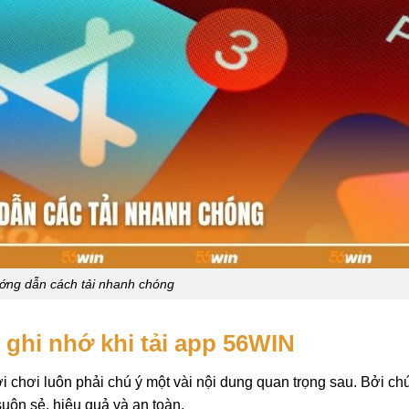
ớng dẫn cách tải nhanh chóng
 ghi nhớ khi tải app 56WIN
 chơi luôn phải chú ý một vài nội dung quan trọng sau. Bởi ch
uôn sẻ, hiệu quả và an toàn.