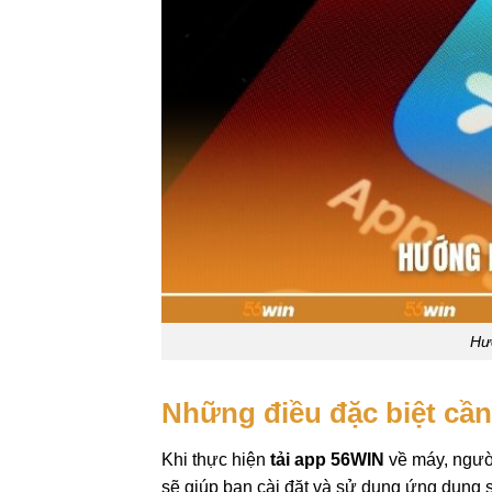
Hư
Những điều đặc biệt cần
Khi thực hiện
tải app 56WIN
về máy, người
sẽ giúp bạn cài đặt và sử dụng ứng dụng s