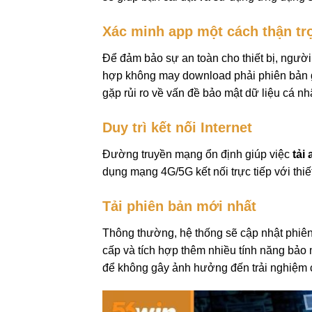
Xác minh app một cách thận tr
Để đảm bảo sự an toàn cho thiết bị, người
hợp không may download phải phiên bản gi
gặp rủi ro về vấn đề bảo mật dữ liệu cá nh
Duy trì kết nối Internet
Đường truyền mạng ổn định giúp việc
tải
dụng mạng 4G/5G kết nối trực tiếp với thi
Tải phiên bản mới nhất
Thông thường, hệ thống sẽ cập nhật phiên
cấp và tích hợp thêm nhiều tính năng bảo 
để không gây ảnh hưởng đến trải nghiệm 