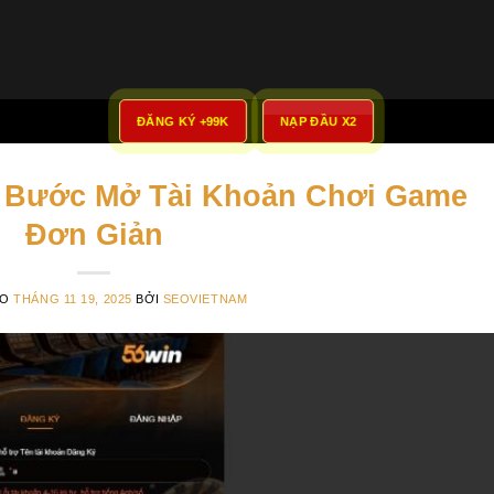
ĐĂNG KÝ +99K
NẠP ĐẦU X2
3 Bước Mở Tài Khoản Chơi Game
Đơn Giản
ÀO
THÁNG 11 19, 2025
BỞI
SEOVIETNAM