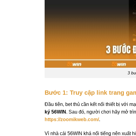
3 bư
Bước 1: Truy cập link trang g
Đầu tiên, bet thủ cần kết nối thiết bị vớ
ký 56WIN
. Sau đó, người chơi hãy mở trìn
https://zoomikweb.com/
.
Vì nhà cái 56WIN khá nổi tiếng nên xuất hi