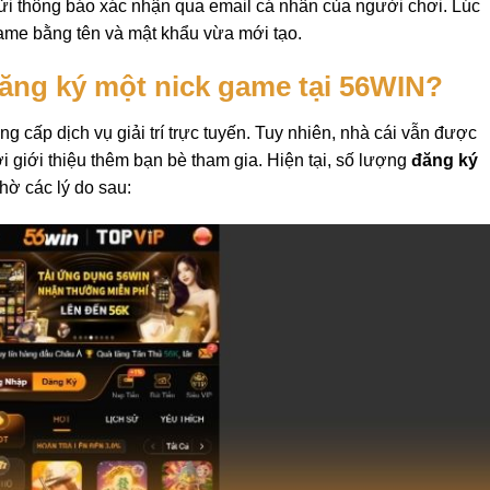
ẽ gửi thông báo xác nhận qua email cá nhân của người chơi. Lúc
ame bằng tên và mật khẩu vừa mới tạo.
ăng ký một nick game tại 56WIN?
 cấp dịch vụ giải trí trực tuyến. Tuy nhiên, nhà cái vẫn được
i giới thiệu thêm bạn bè tham gia. Hiện tại, số lượng
đăng ký
hờ các lý do sau: