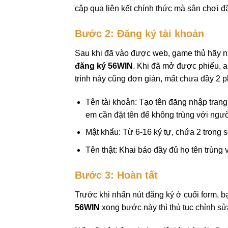
cập qua liên kết chính thức mà sân chơi đã
Bước 2: Đăng ký tài khoản
Sau khi đã vào được web, game thủ hãy n
đăng ký 56WIN
. Khi đã mở được phiếu, a
trình này cũng đơn giản, mất chưa đầy 2 p
Tên tài khoản: Tạo tên đăng nhập trang
em cần đặt tên để không trùng với ngườ
Mật khẩu: Từ 6-16 ký tự, chứa 2 trong s
Tên thật: Khai báo đầy đủ họ tên trùng 
Bước 3: Hoàn tất
Trước khi nhấn nút đăng ký ở cuối form, bạn
56WIN
xong bước này thì thủ tục chỉnh sửa