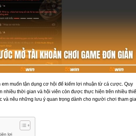
h em muốn tận dụng cơ hội để kiếm lợi nhuận từ cá cược. Quy
n nhiều thời gian và hội viên còn được thực hiện trên nhiều thiế
c và nêu những lưu ý quan trọng dành cho người chơi tham gi
iện lợi