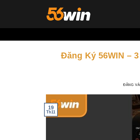
Bỏ
qua
nội
dung
Đăng Ký 56WIN – 
ĐĂNG V
19
Th11