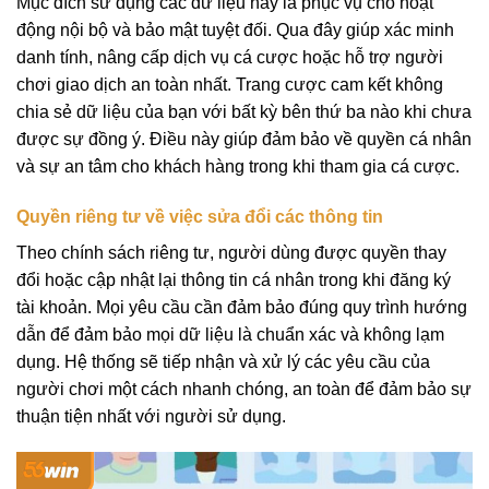
Mục đích sử dụng các dữ liệu này là phục vụ cho hoạt
động nội bộ và bảo mật tuyệt đối. Qua đây giúp xác minh
danh tính, nâng cấp dịch vụ cá cược hoặc hỗ trợ người
chơi giao dịch an toàn nhất. Trang cược cam kết không
chia sẻ dữ liệu của bạn với bất kỳ bên thứ ba nào khi chưa
được sự đồng ý. Điều này giúp đảm bảo về quyền cá nhân
và sự an tâm cho khách hàng trong khi tham gia cá cược.
Quyền riêng tư về việc sửa đổi các thông tin
Theo chính sách riêng tư, người dùng được quyền thay
đổi hoặc cập nhật lại thông tin cá nhân trong khi đăng ký
tài khoản. Mọi yêu cầu cần đảm bảo đúng quy trình hướng
dẫn để đảm bảo mọi dữ liệu là chuẩn xác và không lạm
dụng. Hệ thống sẽ tiếp nhận và xử lý các yêu cầu của
người chơi một cách nhanh chóng, an toàn để đảm bảo sự
thuận tiện nhất với người sử dụng.