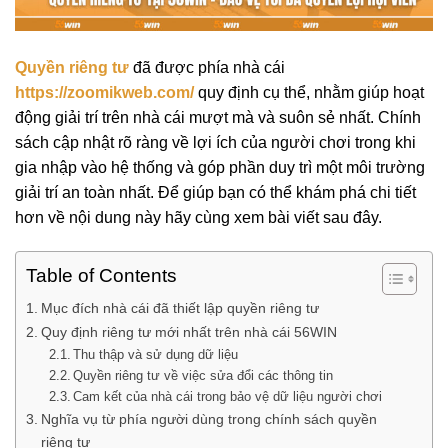
Quyền riêng tư
đã được phía nhà cái
https://zoomikweb.com/
quy định cụ thể, nhằm giúp hoạt
động giải trí trên nhà cái mượt mà và suôn sẻ nhất. Chính
sách cập nhật rõ ràng về lợi ích của người chơi trong khi
gia nhập vào hệ thống và góp phần duy trì một môi trường
giải trí an toàn nhất. Để giúp bạn có thể khám phá chi tiết
hơn về nội dung này hãy cùng xem bài viết sau đây.
Table of Contents
Mục đích nhà cái đã thiết lập quyền riêng tư
Quy định riêng tư mới nhất trên nhà cái 56WIN
Thu thập và sử dụng dữ liệu
Quyền riêng tư về việc sửa đổi các thông tin
Cam kết của nhà cái trong bảo vệ dữ liệu người chơi
Nghĩa vụ từ phía người dùng trong chính sách quyền
riêng tư