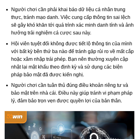
Người chơi cần phải khai báo dữ liệu cá nhân trung
thực, tránh mạo danh. Việc cung cấp thông tin sai lệch
sẽ gây khó khăn tới quá trình xác minh danh tính và ảnh
hưởng trải nghiệm cá cược sau này.
Hội viên tuyệt đối không được tiết lộ thông tin của mình
với bất kỳ bên thứ ba nào để tránh gặp rủi ro về mất cắp
hoặc xâm nhập trái phép. Bạn nên thường xuyên cập
nhật lại mật khẩu theo định kỳ và sử dụng các biện
pháp bảo mật đã được kiến nghị.
Người chơi cần tuân thủ đúng điều khoản riêng tư và
bảo mật trên nhà cái. Điều này giúp tránh vi phạm pháp
lý, đảm bảo trọn vẹn được quyền lợi của bản thân.