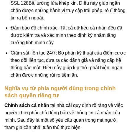
SSL 128Bit, tường lửa khép kín. Điều này giúp ngăn
chặn được những hành vi truy cập trái phép, rò rỉ thông
tin ra bên ngoài.
Đảm bảo độ chính xác: Tất cả dữ liệu cá nhân đều đã
được kiểm tra và xác minh theo định kỳ nhằm tăng
cường tính minh cậy.
Giám sát liên tục 24/7: Bộ phận kỹ thuật của điểm cược
theo dõi liên tục, đưa ra các đánh giá và nâng cấp hệ
thống bảo mật. Điều này giúp kịp thời phát hiện, ngăn
chặn được những rủi ro tiềm ẩn.
Nghĩa vụ từ phía người dùng trong chính
sách quyền riêng tư
Chính sách cá nhân
tại nhà cái quy định rõ ràng về việc
người chơi phải chủ động bảo vệ thông tin cá nhân của
mình. Sau đây là một số yêu cầu quan trọng mà người
tham gia cần phải tuân thủ thực hiện.