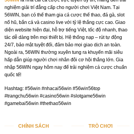
nghiệm giải trí đẳng cấp cho người chơi Việt Nam. Tại
56WIN, bạn có thể tham gia cá cược thể thao, đá gà, slot
nổ hũ, bắn cá và casino live với tỷ lệ thắng cực cao. Giao
diện website hiện đại, hỗ trợ tiếng Việt, tốc độ nhanh, thao
tác dễ dàng trên mọi thiết bị. Hệ thống nạp – rút tự động
24/7, bảo mật tuyệt đối, đảm bảo mọi giao dịch an toàn.
Ngoài ra, 56WIN thường xuyên tung ra khuyến mãi siêu
hấp dẫn giúp người chơi nhân đôi cơ hội thắng lớn. Gia
nhập 56WIN ngay hôm nay để trải nghiệm cá cược chuẩn
quốc tế!
Hashtag: #56win #nhacai56win #56win56top
#trangchu56win #casino56win #slotgame56win
#gamebai56win #thethao56win
CHÍNH SÁCH
TRÒ CHƠI