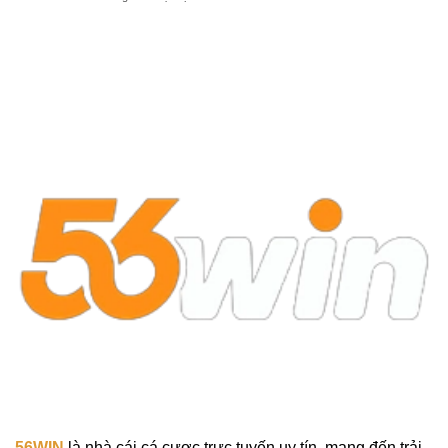
Thành
Game
Ảo
Công
Nổ
Chinh
Vượt
Hũ
Phục
Trội
Đăng
Kèo
Ký
Nhà
Nhận
Cái
Tiền
56WIN
–
Cơ
Hội
Có
102
Tại
56WIN
56WIN
là nhà cái cá cược trực tuyến uy tín, mang đến trải