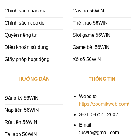
Chính sách bảo mật
Casino 56WIN
Chính sách cookie
Thể thao 56WIN
Quyền riêng tư
Slot game 56WIN
Điều khoản sử dụng
Game bài 56WIN
Giấy phép hoạt động
Xổ số 56WIN
HƯỚNG DẪN
THÔNG TIN
Website:
Đăng ký 56WIN
https://zoomikweb.com/
Nạp tiền 56WIN
SĐT: 0975512602
Rút tiền 56WIN
Email:
56win@gmail.com
Tải app 56WIN